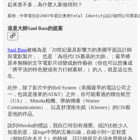
起來差不多，為什麼人家做得到？
案例：中華電信在2007年委託澳洲Total Identity設計顧問公
這是大師Saul Bass的提案
Saul Bass
被稱為是「20世紀最具影響力的美國平面設計師
與電影製片」、也是「為現代CIS奠基的大師」；最早將
原本無聊的文字電影片頭變成創作藝術（你也可以想像成
「將平淡的特色變成有力行銷素材」）的人，就是這位先
生。
此外，除了影片中的Bell System（美國最早的電話公司之
一，也就是後來的AT&T）之外，你可能看過的聯合航空
（UA）、Minolta相機、華納傳播（Warner
Communications）、以及舒潔衛生紙（Kleenex）的CIS都
是他的作品。
說到Minolta的標誌，我自己特別有感覺。或許比較少人
知道的是，這logo中間的五條白線，在縮小到一定程度
（例如印在名片上）的時候，設計師規定必須改用簡化為