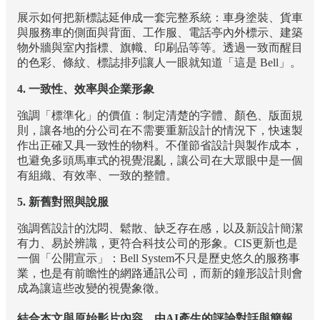
展示如何把新標誌延伸成一套完整系統：車身塗裝、貨車
與服務車的側面與背面、工作服、電話亭內外標示、建築
物外牆與室內指標、旗幟、印刷品等等。透過一致而醒目
的色彩、條紋、標誌排列讓人一眼就知道「這是 Bell」。​
4. 一致性、效率與企業形象
強調「標準化」的價值：制定清楚的字體、顏色、版面規
則，讓各地的分公司在不需要重新設計的情況下，快速製
作出正確又具一致性的物料。不僅節省設計與製作成本，
也避免多頭馬車式的視覺混亂，讓公司在大眾眼中是一個
有組織、有效率、一致的整體。​
5. 新舊對照與說服
強調舊設計的沈悶、鬆散、缺乏存在感，以及新設計簡潔
有力、易於辨識，更符合科技公司的形象。CIS更新也是
一個「公開宣示」：Bell System不只是歷史悠久的服務事
業，也是有前瞻性的網路通訊公司，而新的鐘形設計則會
成為讓這些改變的視覺象徵。
結合本文與原始影片內容，由AI產生的評論對話與簡報