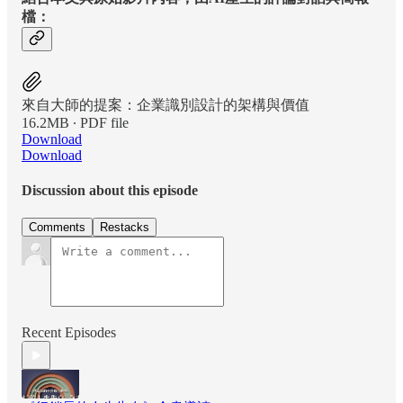
檔：
來自大師的提案：企業識別設計的架構與價值
16.2MB ∙ PDF file
Download
Download
Discussion about this episode
Comments
Restacks
Recent Episodes