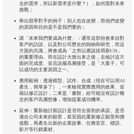
去的需求，所以新需求是什麼？），如何面對未來
挑戰；
舉出競爭對手的例子：別人也在改變，而他們改變
的原因和目的是不是我們要的；
講「未來我們要成為什麼」：通常這部份會來自對
客戶的訪談、以及對公司歷史的歸納和研究，而這
方面的共識，將會成為「之所以應該採用新CIS」
的重要理由。而在設計大致出來之後，去檢討這方
面的完成度、並且說服高層接受，是「大案子」可
以成功的主要原因之一。
應用範例：透過模型、試作、合成（現在可以用AI
產生，簡單多了），一來檢視實際應用的效果、並
藉以修正設計，二來是「畫餅」給可能沒有設計概
念的客戶高層想像，增加提案成功機率。
延伸：重新檢討新設計是否符合當初的承諾、是否
適合公司未來的願景，甚至因此重新修正願景和價
值觀，再產生出新的企業故事、任務宣言、標語、
影片等行銷素材。