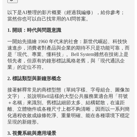
以下是AI整理的影片概要（經過我編修），給你參考；
當然你也可以自己找常用的AI問答案。
1. 開頭：時代與問題意識
一開始先描繪 1960 年代末的社會：新世代崛起、科技快
速進步，消費者對產品與企業的期待不只是功能可靠，而
是「現代、專業、懂科技」。Bell System雖然在技術上是
領先者，但原有的鐘形標誌風格老舊，與「現代通訊企
業」的定位不符。​
2. 標誌類型與新鐘形概念
接著解釋常見的商標型態（單純字樣、字母組合、圖像加
文字），並說明Bell這樣的大型公共服務業適合用「符號
＋名稱」來識別。舊標誌細節太多、結構鬆散，在遠距
離、立體物件或各種尺寸上都不夠清晰，因而以一系列簡
化過程收斂成線條乾淨、重量明確、能在各種環境下穩定
呈現的新鐘形。​
3. 視覺系統與應用場景