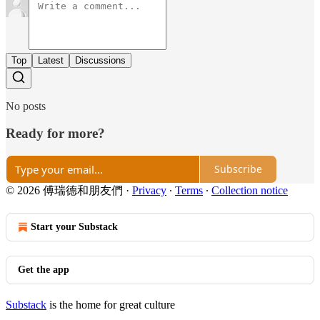
Top
Latest
Discussions
No posts
Ready for more?
Subscribe
© 2026 傅瑞德和朋友們
·
Privacy
∙
Terms
∙
Collection notice
Start your Substack
Get the app
Substack
is the home for great culture