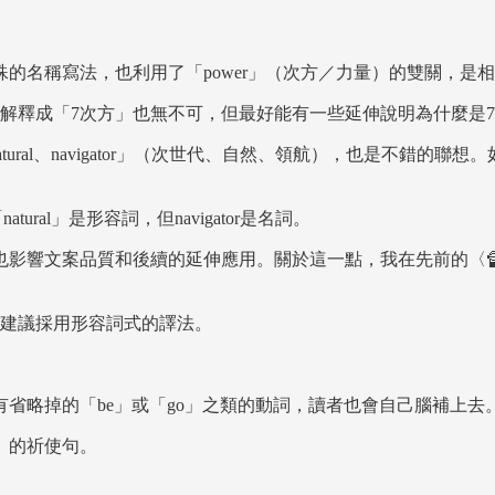
殊的名稱寫法，也利用了「power」（次方／力量）的雙關，是
解釋成「7次方」也無不可，但最好能有一些延伸說明為什麼是
tural、navigator」（次世代、自然、領航），也是不錯
ral」是形容詞，但navigator是名詞。
也影響文案品質和後續的延伸應用。關於這一點，我在先前的〈
建議採用形容詞式的譯法。
省略掉的「be」或「go」之類的動詞，讀者也會自己腦補上去
」的祈使句。