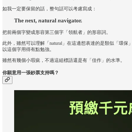
如我一定要保留的話，整句話可以考慮寫成：
The
n
ext,
n
atural
n
avigator.
把前兩個字變成形容第三個字「領航者」的形容詞。
此外，雖然可以理解「natural」在這邊想表達的是類似
以這個字用得有點勉強。
雖然有幾個小瑕疵，不過這組標語還是有「佳作」的水準。
你願意用一張鈔票支持嗎？