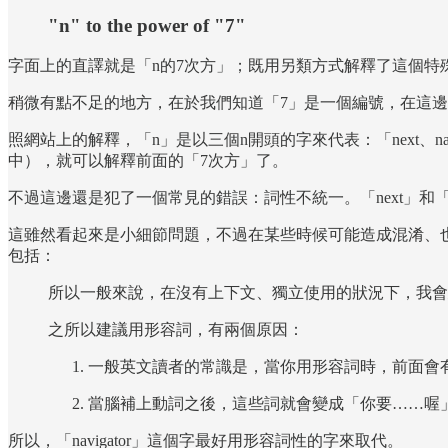
"n" to the power of "7"
字面上的直譯就是「n的7次方」；既用另類方式解釋了這個特
稍微有點不足的地方，在於我們知道「7」是一個編號，在這邊
照網站上的解釋，「n」是以三個n開頭的字來代表：「next、na
中），就可以解釋前面的「7次方」了。
不過這邊還是犯了一個常見的錯誤：詞性不統一。「next」和「natu
這雖然看起來是小細節問題，不過在某些時候可能造成混淆、
包括：
所以一般來說，在沒有上下文、獨立使用的狀況下，我會
之所以建議用形容詞，有兩個原因：
一般英文讀者的常識是，當你用形容詞時，前面會有
當腦補上動詞之後，這些詞就會變成「你要……喔
所以，「navigator」這個字最好用形容詞性的字來取代。