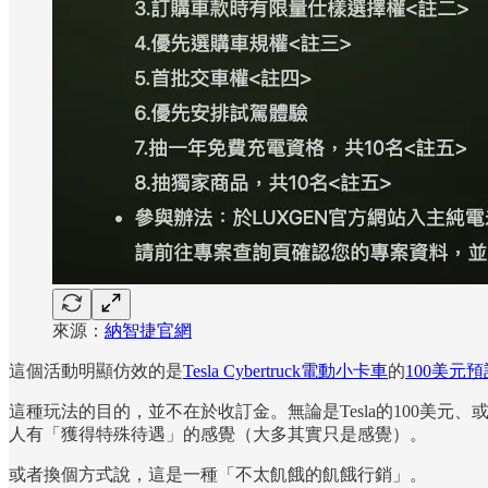
來源：
納智捷官網
這個活動明顯仿效的是
Tesla Cybertruck電動小卡車
的
100美元
這種玩法的目的，並不在於收訂金。無論是Tesla的100美
人有「獲得特殊待遇」的感覺（大多其實只是感覺）。
或者換個方式說，這是一種「不太飢餓的飢餓行銷」。