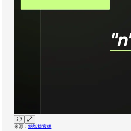
來源：
納智捷官網