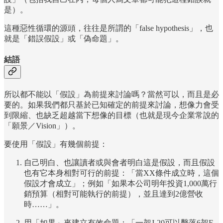
是）。
這種惡性循環的源頭，往往是所謂的「false hypothesis」，也
就是「錯誤假設」或「偽命題」。
結語
所以都不能以「假設」為前提來討論嗎？當然可以，而且是必
要的。如果我們都只基於已知確定的前提來討論，想像力會受
到限縮、也缺乏超越當下想像的目標（也就是現今企業常說的
「願景／Vision」）。
要使用「假設」有幾個前提：
自己明白、也讓讀者或與會者明白這是假設，而且假設
也有它本身相對可行的前提：「當XX條件成立時，這個
假設才會成立」；例如「如果本公司明年投資1,000萬行
銷預算（相對可能執行的前提），並且達到2億營收
時……」。
用「如果」來建立有效命題：「一架J-20可以擊落6架F-