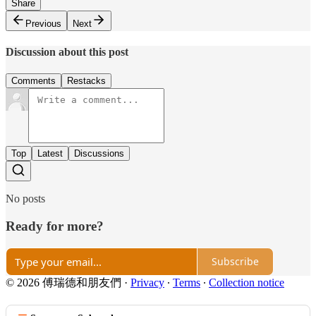
Share
Previous
Next
Discussion about this post
Comments
Restacks
Top
Latest
Discussions
No posts
Ready for more?
Subscribe
© 2026 傅瑞德和朋友們
·
Privacy
∙
Terms
∙
Collection notice