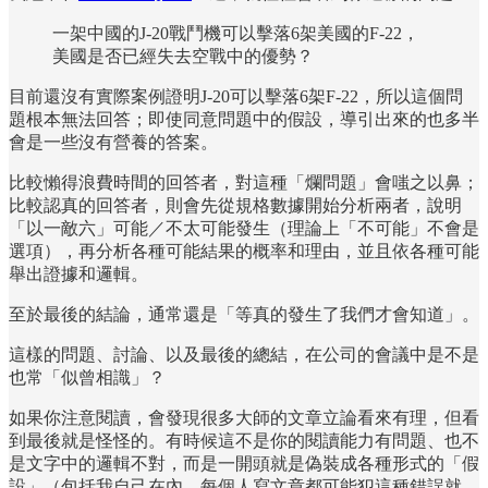
一架中國的J-20戰鬥機可以擊落6架美國的F-22，
美國是否已經失去空戰中的優勢？
目前還沒有實際案例證明J-20可以擊落6架F-22，所以這個問
題根本無法回答；即使同意問題中的假設，導引出來的也多半
會是一些沒有營養的答案。
比較懶得浪費時間的回答者，對這種「爛問題」會嗤之以鼻；
比較認真的回答者，則會先從規格數據開始分析兩者，說明
「以一敵六」可能／不太可能發生（理論上「不可能」不會是
選項），再分析各種可能結果的概率和理由，並且依各種可能
舉出證據和邏輯。
至於最後的結論，通常還是「等真的發生了我們才會知道」。
這樣的問題、討論、以及最後的總結，在公司的會議中是不是
也常「似曾相識」？
如果你注意閱讀，會發現很多大師的文章立論看來有理，但看
到最後就是怪怪的。有時候這不是你的閱讀能力有問題、也不
是文字中的邏輯不對，而是一開頭就是偽裝成各種形式的「假
設」（包括我自己在內，每個人寫文章都可能犯這種錯誤就