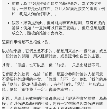
前提：為了後續推論而建立的基礎命題。為了方便推
論，一般都是已經存在、並且大家廣泛接受的事實；例
如「狗是人類的好朋友」。
假設：跟前提類似，但可能純粹來自臆測、沒有直接的
證據；例如「一隻狗可以打贏三隻貓」。但它必須是能
成立的，隨後的推論才會有效。
這兩件事情是不是很像？對。
以功能來說，它們是差不多的，都是用來當作一個問題、或是
一段討論的開頭，用來延續討論、或是延伸出自己的主張。
其實，「假設」也可以是一種「前提」，只是出發點不同。
它們最大的差異，在於「前提」是至少參與討論的人都同意、
不需要額外證明的事實。「假設」則不一定；例如「我們的產
品『應該』是CP值最高的」，有些則會以「承諾」的形式出
現，例如「婚後我『一定』會讓你幸福」。
所以，理論上有效率的討論都應該以「經過證實的前提」為基
礎；而以假設為基礎的討論，則有一定機率會因為假設有問
題，而導致錯誤、無效、甚至令人尷尬的推理和結論。