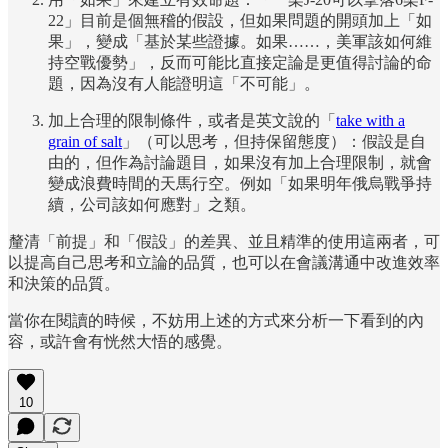
22」目前是個無稽的假設，但如果問題的開頭加上「如
果」，變成「基於某些證據。如果……，美軍該如何維
持空戰優勢」，反而可能比直接定論是更值得討論的命
題，因為沒有人能證明這「不可能」。
加上合理的限制條件，或者是英文說的「
take with a
grain of salt
」（可以思考，但持保留態度）：假設是自
由的，但作為討論題目，如果沒有加上合理限制，就會
變成浪費時間的天馬行空。例如「如果明年俄烏戰爭持
續，公司該如何應對」之類。
釐清「前提」和「假設」的差異、並且精準的使用這兩者，可
以提高自己思考和立論的品質，也可以在會議溝通中改進效率
和決策的品質。
當你在閱讀的時候，不妨用上述的方式來分析一下看到的內
容，或許會有恍然大悟的感覺。
10