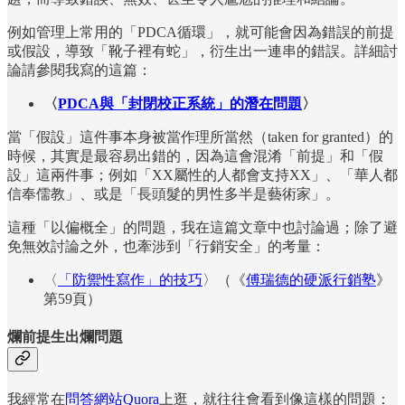
例如管理上常用的「PDCA循環」，就可能會因為錯誤的前提
或假設，導致「靴子裡有蛇」，衍生出一連串的錯誤。詳細討
論請參閱我寫的這篇：
〈
PDCA與「封閉校正系統」的潛在問題
〉
當「假設」這件事本身被當作理所當然（taken for granted）的
時候，其實是最容易出錯的，因為這會混淆「前提」和「假
設」這兩件事；例如「XX屬性的人都會支持XX」、「華人都
信奉儒教」、或是「長頭髮的男性多半是藝術家」。
這種「以偏概全」的問題，我在這篇文章中也討論過；除了避
免無效討論之外，也牽涉到「行銷安全」的考量：
〈
「防禦性寫作」的技巧
〉（《
傅瑞德的硬派行銷塾
》
第59頁）
爛前提生出爛問題
我經常在
問答網站Quora
上逛，就往往會看到像這樣的問題：