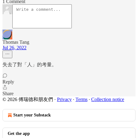
1 Comment
Thomas Tang
Jul 26, 2022
失去了對「人」的考量。
Reply
Share
© 2026 傅瑞德和朋友們
·
Privacy
∙
Terms
∙
Collection notice
Start your Substack
Get the app