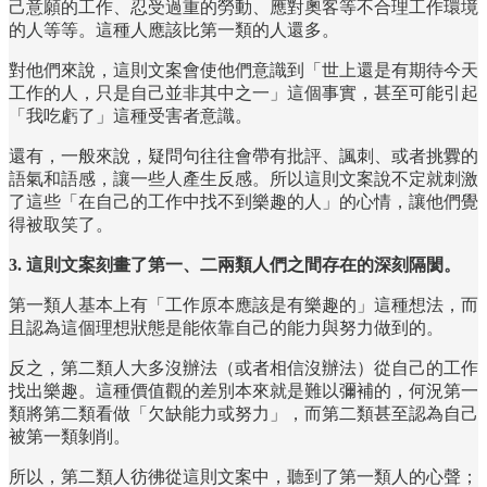
己意願的工作、忍受過重的勞動、應對奧客等不合理工作環境
的人等等。這種人應該比第一類的人還多。
對他們來說，這則文案會使他們意識到「世上還是有期待今天
工作的人，只是自己並非其中之一」這個事實，甚至可能引起
「我吃虧了」這種受害者意識。
還有，一般來說，疑問句往往會帶有批評、諷刺、或者挑釁的
語氣和語感，讓一些人產生反感。所以這則文案說不定就刺激
了這些「在自己的工作中找不到樂趣的人」的心情，讓他們覺
得被取笑了。
3. 這則文案刻畫了第一、二兩類人們之間存在的深刻隔閡。
第一類人基本上有「工作原本應該是有樂趣的」這種想法，而
且認為這個理想狀態是能依靠自己的能力與努力做到的。
反之，第二類人大多沒辦法（或者相信沒辦法）從自己的工作
找出樂趣。這種價值觀的差別本來就是難以彌補的，何況第一
類將第二類看做「欠缺能力或努力」，而第二類甚至認為自己
被第一類剝削。
所以，第二類人彷彿從這則文案中，聽到了第一類人的心聲；