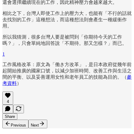
還會選擇繼續現在的工作，因此精神壓力會越來越大。
相比之下，台灣人即使工作上的壓力大，也能有「不行的話就
去找別的工作」這種想法，而這種想法則會產生一種緩衝作
用。
所以我猜測，很多台灣人要是被問到「你期待今天的工作
嗎？」，只會單純地回答說「不期待。那又怎樣？」而已。
1
工作風格改革：原文為「働き方改革」，是日本政府從幾年前
起開始推廣的國家口號，以減少加班時間、改善工作與生活之
間的平衡、以及妥善運用女性和老年員工的技能為目的。（
參
考資料
）
4
Share
Previous
Next