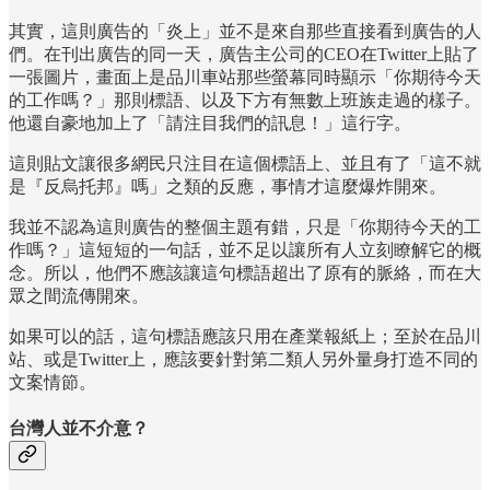
其實，這則廣告的「炎上」並不是來自那些直接看到廣告的人
們。在刊出廣告的同一天，廣告主公司的CEO在Twitter上貼了
一張圖片，畫面上是品川車站那些螢幕同時顯示「你期待今天
的工作嗎？」那則標語、以及下方有無數上班族走過的樣子。
他還自豪地加上了「請注目我們的訊息！」這行字。
這則貼文讓很多網民只注目在這個標語上、並且有了「這不就
是『反烏托邦』嗎」之類的反應，事情才這麼爆炸開來。
我並不認為這則廣告的整個主題有錯，只是「你期待今天的工
作嗎？」這短短的一句話，並不足以讓所有人立刻瞭解它的概
念。所以，他們不應該讓這句標語超出了原有的脈絡，而在大
眾之間流傳開來。
如果可以的話，這句標語應該只用在產業報紙上；至於在品川
站、或是Twitter上，應該要針對第二類人另外量身打造不同的
文案情節。
台灣人並不介意？