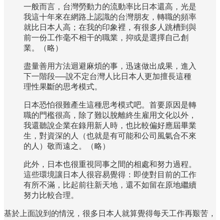
一般而言，台灣勞動力的流動率比日本還高，光是
我這十年來在網路上認識的台灣朋友，轉職的頻率
就比日本人高；在我的印象裡，有很多人跳槽到與
前一份工作毫不相干的職業，抑或是選擇自己創
業。（略）
盡量善用方法迴避麻煩的事，迅速做出成果，進入
下一階段──說不定台灣人比日本人更加擅長這種
理性果斷的思考模式。
日本恐怕很難產生這種思考模式吧。首要原因是轉
職的門檻很高，除了難以脫離終生雇用文化以外，
我還聽說企業在錄用新人時，也比較偏好應屆畢業
生，對資深的人（也就是有可能和公司風氣合不來
的人）敬而遠之。（略）
此外，日本也很重視同事之間的相處和努力過程。
這些環境讓日本人很容易覺得：即使對目前的工作
有所不滿，比起前往新天地，還不如留在原地繼續
努力比較合理。
基於上面說到的情況，很多日本人就算覺得每天工作再艱苦，