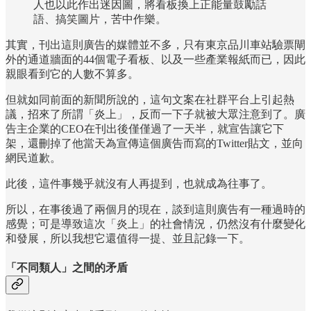
人也以此作出迷因圖，將看板換上正能量鼓勵話
語、搞笑圖片，苦中作樂。
其實，刊出這則廣告的媒體並不多，只有東京品川車站驗票閘
外的通道牆面的44個電子看板、以及一些產業報紙而已，因此
親眼看到它的人數不算多。
但就如同前面的新聞所說的，這句文案在社群平台上引起熱
議，招來了所謂「炎上」，反而一下子就被大眾注意到了。廣
告主企業的CEO在刊出後僅僅過了一天半，就宣告讓它下
架，還刪掉了他當天為宣傳這個廣告而寫的Twitter貼文，並向
網民道歉。
此後，這件事幾乎就沒有人再提到，也就成為往事了。
所以，在事後過了兩個月的現在，談到這則廣告有一種過時的
感覺；可是導致這次「炎上」的社會情況，仍然沒有什麼變化
和發展，所以我想它還值得一提、並且記錄一下。
「不同類人」之間的矛盾