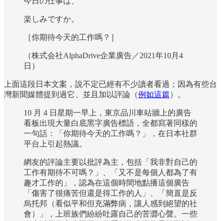
今日の仕事は、
楽しみですか。
［你期待今天的工作嗎？］
（株式会社AlphaDrive企業廣告／2021年10月4
日）
上面這段日本文案，說不定已經有不少讀者看過；因為有些台
灣新聞媒體提到過它、並且加以評論（
例如這篇
）。
10 月 4 日星期一早上，東京品川車站牆上的廣告
看板出現大量白底黑字廣告標語，全都寫著同樣的
一句話：「你期待今天的工作嗎？」，在日本社群
平台上引起熱議。
網友的評論主要以批評為主，包括「我非對自己的
工作有期待不可嗎？」、「又不是每個人都為了有
趣才工作的」，認為在這個時間地點播這個廣告
「傷害了很痛苦但還是得工作的人」、「簡直是反
烏托邦（看似平和但充滿弊病，讓人感到絕望的社
會）」，上班族們紛紛吐露自己的苦澀心聲。一些