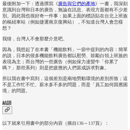
最後附加一下：透過撰寫《
廣告與它們的產地
》一書，我深刻
意識到台灣和日本的廣告，無論在訊息、表現方面都有不少差
別。因此我也很好奇一件事：如果上面的標語貼在台北上班族
的樞紐車站（例如捷運南京復興站），不知道台灣人會怎樣
想？
我猜，台灣人不會那麼介意吧。
因為，我想起了在本書「機能飲料」一節中提到的內容：簡單
的說，日本的很多機能飲料廣告都以慰勞、鼓勵白領上班族的
表現為主；而台灣的一些廣告（例如保力達蠻牛「你累了
嗎？」那些系列）則是把疲憊的人們當成訴求對象。
所以我在書中寫到，這個差別是兩地勞動環境的差別所致；這
不是工作忙不忙、薪水多不多的問題，而是「員工如何因應困
境」的問題。
結語
以下就來引用書中的部分內容（摘自136～137頁）：