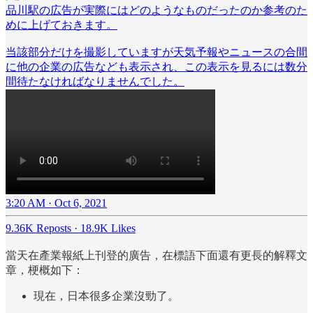
品川駅の広告が実際にはどのようなものだったのか参考のた
めに上げておきます。
当該部分だけを撮影していますが天気予報やニュースの合間
に他の企業の広告なども表示され、この表示を見るには数分
間待たなければなりませんでした。
3:20 AM · Oct 6, 2021
9.36K Reposts
·
18.9K Likes
當天在產業報紙上刊登的廣告，在標語下面還有更長的解釋文
章，梗概如下：
現在，日本很多企業沒勁了。