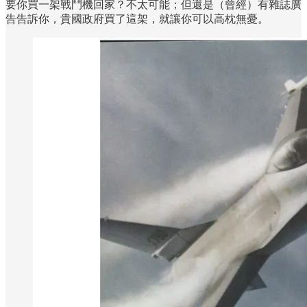
要你買一架戰鬥機回家？不太可能；但還是（曾經）有雜誌廣
告告訴你，貴國政府買了這架，就讓你可以高枕無憂。