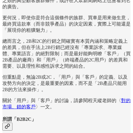
之類的典型顧客族群條件，或許在大眾新聞網站上也會看到它
的廣告。
更何況，即使你是符合這個條件的族群、買車是用來做生意，
最終買這款車（而非競爭產品）的決定因素，實際上可能還是
「展現你的粗獷魅力」。
總而言之，2B和2C的行銷之間確實有本質內涵和策略定義上
的差異，但在手法上2B行銷已經沒有「專業訴求、專業媒
體、專業語言」的絕對限制；而是最好能夠明瞭「客戶」（買
2B產品的廠商）和「用戶」（終端產品的2C用戶）的差異和
需要、以及理性和感性訴求之間的結合。
但重點是，無論2B或2C，「用戶」與「客戶」的定義、以及
攻勢方向的決定，是最重要的因素，而不是「2B產品只能用
2B的方法來操作」。
關於「用戶」與「客戶」的討論，請參閱程天縱老師的〈
對的
市場、錯的客戶
〉一文。
所謂「B2B2C」