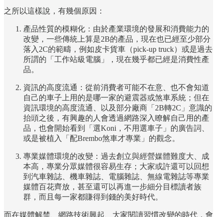
之所以這樣說，有幾個原因：
產品性質的模糊化：由於產業環境的發展和消費能力的
改變，一些傳統上算是2B的產品，現在也已經至少部分
落入2C的範疇，例如皮卡貨車（pick-up truck）或是過去
所謂的「工作站級電腦」，現在幾乎都已經是消費性產
品。
資訊的高度流通：從前消費者可能不在意、也不會知道
自己的車子上用的是哪一家的避震器或煞車系統；但在
資訊環境的高度流通、以及部分廠商「2B轉2C」意識的
抬頭之後，有興趣的人會透過網路深入瞭解自己用的產
品，也會開始看到「選Koni，不用選車子」的廣告詞、
或是被植入「配Brembo煞車才專業」的觀念。
專業媒體環境的改變：過去創立與經營媒體難度大、成
本高，專業分眾媒體很容易生存；大家或許還可以回想
到汽車雜誌、機車雜誌、電腦雜誌、無線電雜誌等專業
媒體百花齊放，甚至還可以再進一步細分目標讀者族
群，而且每一家都賺得到錢的美好時代。
而在媒體解禁、網路技術興起、大家閱讀習慣改變的時代，會