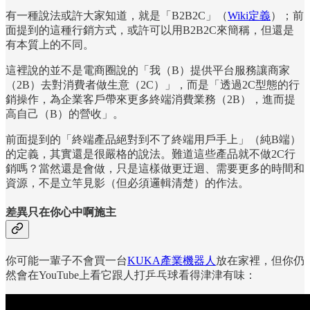
有一種說法或許大家知道，就是「B2B2C」（
Wiki定義
）；前
面提到的這種行銷方式，或許可以用B2B2C來簡稱，但還是
有本質上的不同。
這裡說的並不是電商圈說的「我（B）提供平台服務讓商家
（2B）去對消費者做生意（2C）」，而是「透過2C型態的行
銷操作，為企業客戶帶來更多終端消費業務（2B），進而提
高自己（B）的營收」。
前面提到的「終端產品絕對到不了終端用戶手上」（純B端）
的定義，其實還是很嚴格的說法。難道這些產品就不做2C行
銷嗎？當然還是會做，只是這樣做更迂迴、需要更多的時間和
資源，不是立竿見影（但必須邏輯清楚）的作法。
差異只在你心中啊施主
你可能一輩子不會買一台
KUKA產業機器人
放在家裡，但你仍
然會在YouTube上看它跟人打乒乓球看得津津有味：