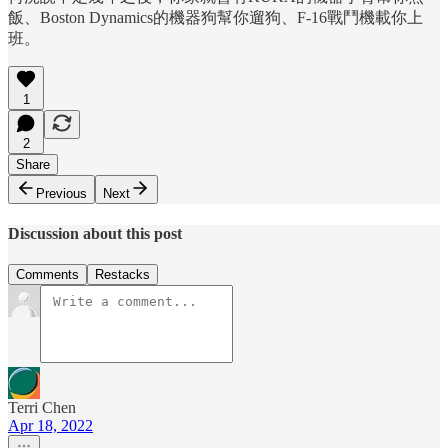
飯、Boston Dynamics的機器狗幫你遛狗、F-16戰鬥機載你上
班。
1
2
Share
Previous
Next
Discussion about this post
Comments
Restacks
Terri Chen
Apr 18, 2022