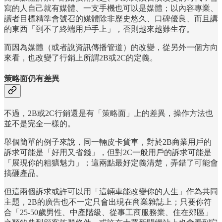
寫的人自己就有媒體、一支手機也可以是媒體；以內容專業、
讀者目標精準會號召的媒體除非歷史悠久、口碑優良、而且講
的東西「到不了終端用戶手上」，否則越來越難生存。
而因為媒體（或者說資訊傳播管道）的改變，從另外一個方向
來看，也改變了行銷上所謂2B或2C的定義。
策略面仍有差異
不過，2B或2C行銷還是有「策略面」上的差異，操作方法也
並不是完全一樣的。
舉個簡單的例子來說，同一輛皮卡貨車，對於2B商業用戶的
訴求可能是「好用又省錢」，但對2C一般用戶的訴求可能是
「展現你的粗獷魅力」；這兩點最好定義清楚，弄錯了可能會
搞砸產品。
但這兩個訴求或許可以用「這輛車能改變你的人生」作為共同
主題，2B的廣告也不一定只會出現在商業雜誌上；只要你符
合「25-50歲男性、中產階級、從事工商服務業、住在郊區」