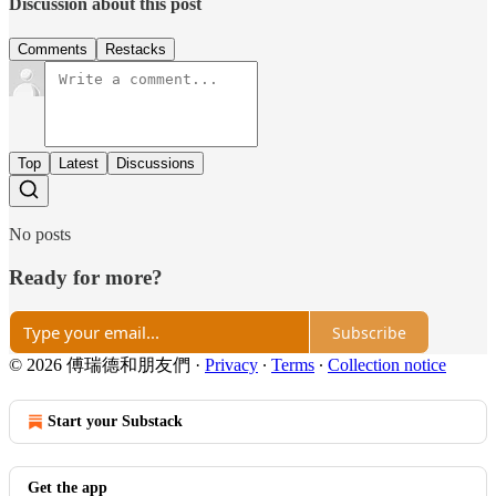
Discussion about this post
Comments
Restacks
Top
Latest
Discussions
No posts
Ready for more?
Subscribe
© 2026 傅瑞德和朋友們
·
Privacy
∙
Terms
∙
Collection notice
Start your Substack
Get the app