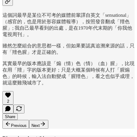
這個詞最早是某位不可考的媒體前輩譯自英文「sensational」
（感官的，也是用於形容媒體報導），按照發音翻成「羶色
腥」; 我自己最早看到的出處，是在1970年代末期的「你我他
電視周刊」。
雖然怎麼組合的意思都一樣，但如果要認真追溯來源的話，只
有「羶色腥」才是正確的。
其實最早的版本應該是「煽（情）色（情）（血）腥」，比現
在用「羶」字的版本更好；只是大概某個時候有人打「腥煽
色」的時候，輸入法自動變成「腥羶色」，看之也似乎成理，
就這麼雞飛城市了。
2
Share
Previous
Next