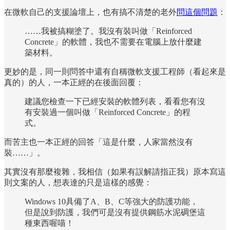
在微軟自己的支援論壇上，也有搞不清楚的老外
問這個問題
：
……我被搞糊塗了。我沒有裝叫做「Reinforced
Concrete」的軟體，我也不需要在電腦上放什麼建
築材料。
更妙的是，同一則問答中還有自稱微軟支援工程師（看起來是
真的）的人，一本正經的在後面回覆：
建議您檢查一下已經安裝的軟體列表，看看您有沒
有安裝過一個叫做「Reinforced Concrete」的程
式。
而苦主也一本正經的回答「這是什麼，人家當然沒有
裝……」。
其實沒有那麼複雜，我相信（如果有誤解請指正我）原本寫這
則文案的人，想表達的只是這樣的感覺：
Windows 10具備了A、B、C等強大的防護功能，
但是說到防護，我們可是沒有提供鋼筋水泥碉堡這
種東西喔喵！