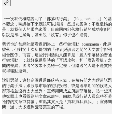
上一次我們概略說明了「部落格行銷」（blog marketing）的基
本觀念，照講接下來應該可以談談一些成功案例；不過遺憾的
是，就我個人的眼光來看，目前國內部落格行銷的成功案例可
以說是鳳毛麟角，甚至說「沒有」似乎也不過份。
我們也許曾經陸續看過網路上一些行銷活動（campaign）此起
彼落，但對於上次所提到的「作者與讀者之間的天文數字排列
組合關係」而言，這些行銷活動只能算是「置入部落格的普通
行銷活動」；就好像選舉時的「耳語攻勢」和「廣告看板」之
間的差異。後者的效果不見得一定差，但路過的人是不是買帳
就得碰點運氣。
說到選舉，這類企圖透過部落格人氣，在短時間之內營造話題
的行銷手法，跟股票市場的短線投機、或是選舉期間的候選人
部落格並沒有太大差異：宣傳期間成立所謂部落格、貼一些其
他媒體上也看得到的文章或廣告、由助理或行銷人員寫些不著
邊際的文章或答覆，重點其實只是「買我買我買我」；宣傳期
間一過，大多遭到荒廢棄置的下場。