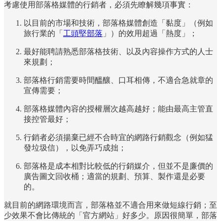
考慮使用部落格媒體的行銷者，必須先瞭解幾項事實：
以目前的市場和技術，部落格媒體創造「黏度」（例如
旅行業的「
工頭堅部落
」）的效用超過「熱度」；
最好能聘請熟悉部落格技術、以及內容操作方式的人士
來規劃；
部落格行銷需要時間醞釀、口耳相傳，不適合急就章的
宣傳需要；
部落格媒體內容的授權層次越高越好；能由最高主管直
接控管最好；
行銷者必須揚棄已經不合時宜的網路行銷觀念（例如猛
發垃圾信），以免弄巧成拙；
部落格是成本相對比較低的行銷媒介，但並不是廉價的
廣告圖文回收桶；適當的規劃、預算、製作還是必要
的。
就目前的網路環境而言，部落格並不適合用來做短線行銷；至
少效果不會比傳統的「官方網站」好多少。原因很簡單，部落