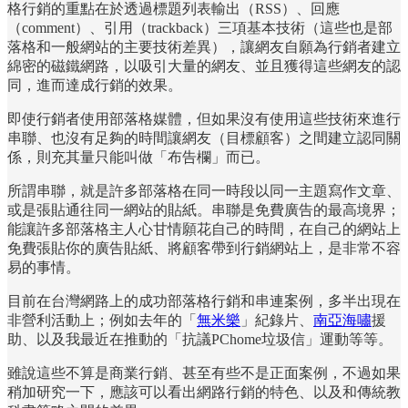
格行銷的重點在於透過標題列表輸出（RSS）、回應
（comment）、引用（trackback）三項基本技術（這些也是部
落格和一般網站的主要技術差異），讓網友自願為行銷者建立
綿密的磁鐵網路，以吸引大量的網友、並且獲得這些網友的認
同，進而達成行銷的效果。
即使行銷者使用部落格媒體，但如果沒有使用這些技術來進行
串聯、也沒有足夠的時間讓網友（目標顧客）之間建立認同關
係，則充其量只能叫做「布告欄」而已。
所謂串聯，就是許多部落格在同一時段以同一主題寫作文章、
或是張貼通往同一網站的貼紙。串聯是免費廣告的最高境界；
能讓許多部落格主人心甘情願花自己的時間，在自己的網站上
免費張貼你的廣告貼紙、將顧客帶到行銷網站上，是非常不容
易的事情。
目前在台灣網路上的成功部落格行銷和串連案例，多半出現在
非營利活動上；例如去年的「
無米樂
」紀錄片、
南亞海嘯
援
助、以及我最近在推動的「抗議PChome垃圾信」運動等等。
雖說這些不算是商業行銷、甚至有些不是正面案例，不過如果
稍加研究一下，應該可以看出網路行銷的特色、以及和傳統教