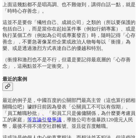
上面這幾點都不是唱高調、也不難做到，講得白話一點，就是
「時時心存善念」。
這並不是要你「犧牲自己、成就公司」之類的（所以要保護的
包括自己），而是當你在起始某件事（例如行銷專案）、或是
執行某個工作（例如為公司或專案發言）時，隨時記得「心存
善念」，不要急著像某些企業或政治人物每每以「衝撞」為
樂、或是透過激烈方式表達自己的優越和特別。
（衝撞和激烈也不是不行，但還是要記得最底層的「心存善
念」，這兩點並不一定衝突。）
最近的案例
最近的例子是，中國百度的公關部門最高主管（這也算行銷相
關職位吧）璩靜日前因為發表「公關員工不可以有假期」、
「員工離職秒批」、「和員工只是僱傭關係，為什麼要考慮員
工的家庭」
等言論引發爭議
，導致公司市值暴跌120億元人民
幣，最後不得不清空社群帳號、並且從百度離職。
這或許是他個人內心的真實想法，而想法並不犯法。但這些說