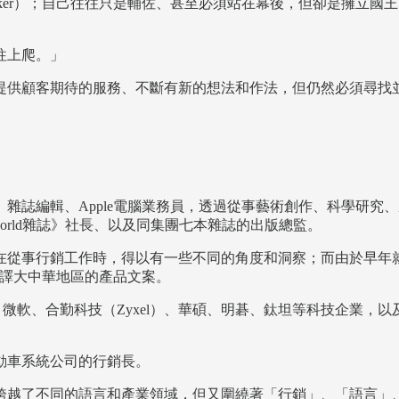
aker）；自己往往只是輔佐、甚至必須站在幕後，但卻是擁立
往上爬。」
提供顧客期待的服務、不斷有新的想法和作法，但仍然必須尋找
、雜誌編輯、Apple電腦業務員，透過從事藝術創作、科學研
orld雜誌》社長、以及同集團七本雜誌的出版總監。
在從事行銷工作時，得以有一些不同的角度和洞察；而由於早年
和翻譯大中華地區的產品文案。
等車輛品牌，微軟、合勤科技（Zyxel）、華碩、明碁、鈦坦等科技
動車系統公司的行銷長。
越了不同的語言和產業領域，但又圍繞著「行銷」、「語言」、以