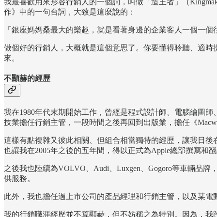
我最喜歡用來形容行銷人的一個詞，叫做「造王者」（Kingm
作》中的一句台詞，大致是這麼說的：
「銀座媽媽桑最大的樂趣，就是看著身邊的企業客人一個一個
做個好的行銷人，大概就是這個意思了。你要懂得聆聽、適時
來。
不顯赫的經歷
我在1980年代末期開始工作，曾經是程式設計師、電腦繪圖師
技業擔任行銷主管，一段時間之後再回到出版業，擔任《Macw
這樣有點複雜又彼此相關、但組合相當獨特的經歷，讓我日後
也讓我在2005年之後的五年間，得以正式為Apple總部撰寫
之後我也陸續為VOLVO、Audi、Luxgen、Gogoro
供服務。
此外，我也擔任過上市公司的產品經理和行銷主管，以及某電
我的行銷職涯經歷並不算顯赫，但不妨稱之為特別。因為，我跨