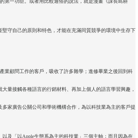
國王的第一功臣。或者用比較通俗的說法，就是漫畫《課長島耕
並堅守自己的原則和特色，才能在充滿同質競爭的環境中生存下
究、產業顧問工作的客戶，吸收了許多雜學；進修畢業之後回到科
就大量接觸各種語言的行銷材料、再加上個人的語言學習興趣，
企業，以及多家廣告公關公司和學術機構合作，為以科技業為主的客戶提
及「以Apple生態系為主的科技業」三個主軸；而且因為在