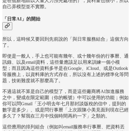
是在低薪地區以大量人力預先處理的），資料量也很小，所以
自己弄模型並不實際。
「日常AI」的開始
所以，這時候又要回到先前說的「與日常服務結合」這個方向
了。
即使是一般人，手上也可能有幾年、或十幾年份的行事曆、通
訊錄、以及email資料，這些量應該足以用來訓練一個小模
型；而且因為這些資料多半是在Google、iCloud、或是Outlook
等服務上，以資料庫的方式存在，所以沒有上述的標準化等問
題，技術難度就不那麼高了。
不過這就不算是自己的模型了，而是這些廠商將AI加進服務
之中，變成在限定範圍（你的帳號）中可以使用的功能；例如
你可以問Gmail「王小明去年七月那封談版稅的信中，提到的
數字是多少」、或是問行事曆「上次跟陳小美見面到現在已經
多久了？幫我在三月中找個時間再約一下」之類的。
這些應用的排列組合（例如叫email服務串行事曆、把資料丟