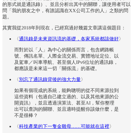
的形式就是通訊錄）、並且分析出其中的關聯，讓使用者可以
問「我的朋友之中，有誰認識在XX公司工作的人」之類的問
題。
其實我從2018年到現在，已經寫過好幾篇文章講這個題目：
〈
通訊錄是未來資訊流的基礎，各家系統都該做好
〉
而對於以「人」為中心的關係而言，包含網路帳
號、傳訊名單、人際金流交易、實體地址定位、以
及駕車／叫車導航、甚至個人IPv6位址的通訊錄，
都應該是未來這一切「關係流」的基礎。
〈
別忘了通訊錄背後的強大力量
〉
如果有個現成的系統，能夠聰明的從不同來源拉到
這些資料（包過自己建立過的、以及其他來源的公
開資訊），並且透過演算法、甚至AI，幫你整理
出可以查詢的關聯、並且適時提醒你該做什麼，是
不是很棒？
〈
科技產業的下一隻金雞母……可能就在這裡
〉