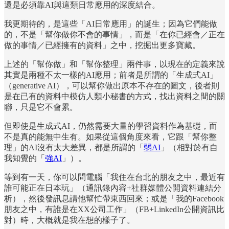
還是必須靠AI與這類日常應用的深度結合。
我更期待的，是這些「AI日常應用」的誕生；因為它們能做
的，不是「幫你做你不會的事情」，而是「在你已經會／正在
做的事情／已經擁有的資料」之中，挖掘出更多寶藏。
上述的「幫你做」和「幫你整理」兩件事，以現在的定義來說
其實是兩種不太一樣的AI應用；前者是所謂的「生成式AI」
（generative AI），可以幫你做出原本不存在的圖文，後者則
是在已有的資料中模仿人類小秘書的方式，找出資料之間的關
聯，只是它不會累。
但即使是生成式AI，仍然需要大量的學習資料作為基礎，而
不是真的能無中生有。如果從這個角度來看，它跟「幫你整
理」的AI沒有太大差異，都是所謂的「
弱AI
」（相對於有自
我知覺的「
強AI
」）。
等到有一天，你可以問電腦「我住在台北的朋友之中，最近有
誰可能正在日本玩」（通訊錄內容+社群媒體公開資料連結分
析），然後發訊息請他幫忙帶東西回來；或是「我的Facebook
朋友之中，有誰是在XX公司工作」（FB+LinkedIn公開資訊比
對）時，大概就是我在想的樣子了。