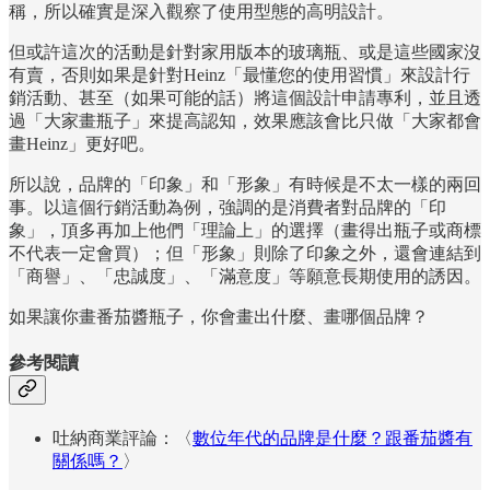
稱，所以確實是深入觀察了使用型態的高明設計。
但或許這次的活動是針對家用版本的玻璃瓶、或是這些國家沒
有賣，否則如果是針對Heinz「最懂您的使用習慣」來設計行
銷活動、甚至（如果可能的話）將這個設計申請專利，並且透
過「大家畫瓶子」來提高認知，效果應該會比只做「大家都會
畫Heinz」更好吧。
所以說，品牌的「印象」和「形象」有時候是不太一樣的兩回
事。以這個行銷活動為例，強調的是消費者對品牌的「印
象」，頂多再加上他們「理論上」的選擇（畫得出瓶子或商標
不代表一定會買）；但「形象」則除了印象之外，還會連結到
「商譽」、「忠誠度」、「滿意度」等願意長期使用的誘因。
如果讓你畫番茄醬瓶子，你會畫出什麼、畫哪個品牌？
參考閱讀
吐納商業評論：〈
數位年代的品牌是什麼？跟番茄醬有
關係嗎？
〉