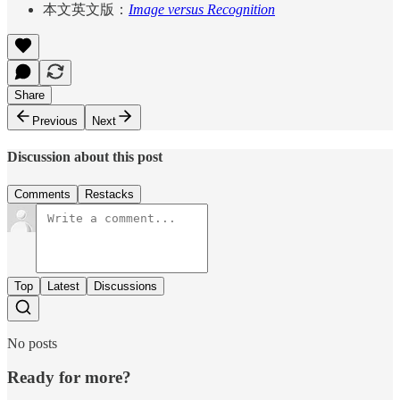
本文英文版：
Image versus Recognition
Share
Previous
Next
Discussion about this post
Comments
Restacks
Top
Latest
Discussions
No posts
Ready for more?