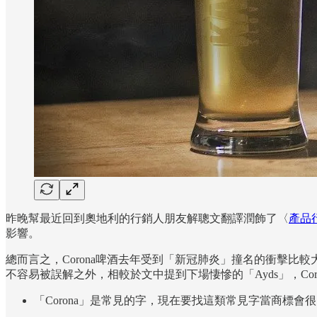
昨晚幫最近回到奧地利的行銷人朋友解聰文翻譯潤飾了〈
產品行銷
影響。
總而言之，Corona啤酒去年受到「新冠肺炎」撞名的衝擊比
不容易被誤解之外，相較於文中提到下場悽慘的「Ayds」，Cor
「Corona」是常見的字，現在要找這類常見字當商標