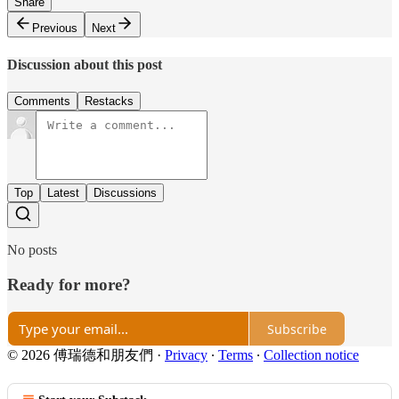
Share
Previous
Next
Discussion about this post
Comments
Restacks
Top
Latest
Discussions
No posts
Ready for more?
Subscribe
© 2026 傅瑞德和朋友們
·
Privacy
∙
Terms
∙
Collection notice