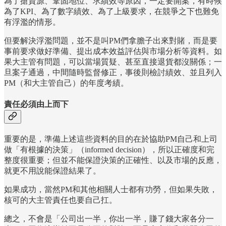
為了搶資源、鞏固地位、求績效等原因，一定要開案，有時候
為了KPI、為了數字績效、為了上級要求，在競爭之下也難免
有浮濫的情形。
但要解決浮濫問題，並不是叫PM們拿膽子出來對賭，而是要
事前要求做好準備、提出成本效益評估與市場分析等資料。如
果大主管有問題，可以當場質疑、甚至直接退貨都沒關係；一
旦案子通過，中間隨時監督修正，事後則檢討績效、並且列入
PM（和大主管自己）的年度考績。
責任必須由上而下
重要的是，準備上述這些資料的目的在於協助PM自己和上司
做「有根據的決策」（informed decision），所以正確度和完
整度很重要；但並不能保證決策的正確性、以及市場的反應，
就更不用說能保證結果了。
如果成功，當然PM和其他相關人士都有功勞，但如果失敗，
核可的大主管責任也要自己扛。
總之，不會是「公司出一半，你出一半，賺了錢大家各分一