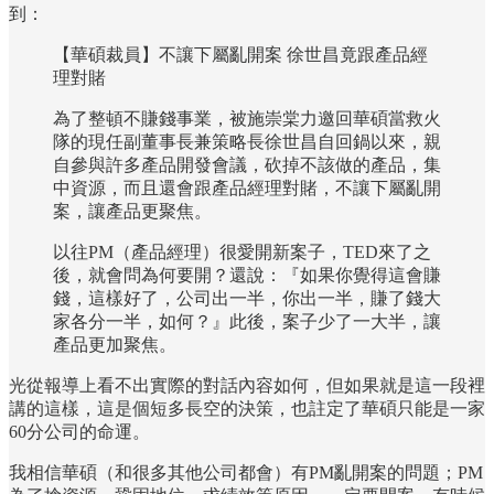
到：
【華碩裁員】不讓下屬亂開案 徐世昌竟跟產品經
理對賭
為了整頓不賺錢事業，被施崇棠力邀回華碩當救火
隊的現任副董事長兼策略長徐世昌自回鍋以來，親
自參與許多產品開發會議，砍掉不該做的產品，集
中資源，而且還會跟產品經理對賭，不讓下屬亂開
案，讓產品更聚焦。
以往PM（產品經理）很愛開新案子，TED來了之
後，就會問為何要開？還說：『如果你覺得這會賺
錢，這樣好了，公司出一半，你出一半，賺了錢大
家各分一半，如何？』此後，案子少了一大半，讓
產品更加聚焦。
光從報導上看不出實際的對話內容如何，但如果就是這一段裡
講的這樣，這是個短多長空的決策，也註定了華碩只能是一家
60分公司的命運。
我相信華碩（和很多其他公司都會）有PM亂開案的問題；PM